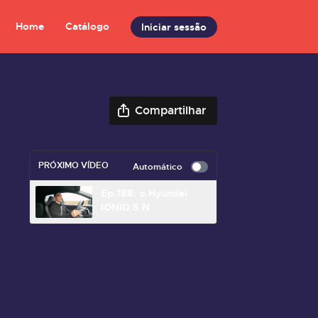
Home
Catálogo
Iniciar sessão
Compartilhar
PRÓXIMO VÍDEO
Automático
Ep.188: o Hyundai
IONIQ 5 N