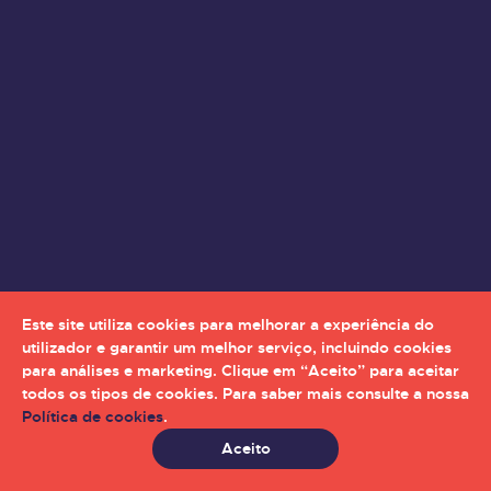
Este site utiliza cookies para melhorar a experiência do
utilizador e garantir um melhor serviço, incluindo cookies
para análises e marketing. Clique em “Aceito” para aceitar
© Canal Q 2019, marca registada na diocese de Loulé
todos os tipos de cookies. Para saber mais consulte a nossa
Política de cookies
.
Aceito