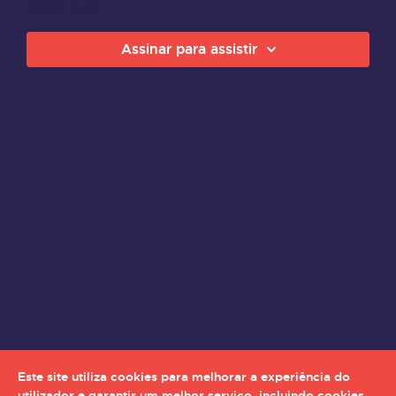
Saiba mais
Assinar para assistir
Este site utiliza cookies para melhorar a experiência do
utilizador e garantir um melhor serviço, incluindo cookies