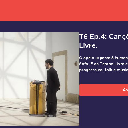
T6 Ep.4: Canç
Livre.
O apelo urgente à human
Sofá. E os Tempo Livre com o tema "Ruminação", que funde rock
progressivo, folk e músi
Saiba mais
As