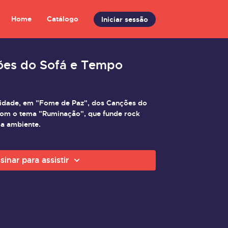
Home
Catálogo
Iniciar sessão
ões do Sofá e Tempo
idade, em "Fome de Paz", dos Canções do
ca ambiente.
sinar para assistir