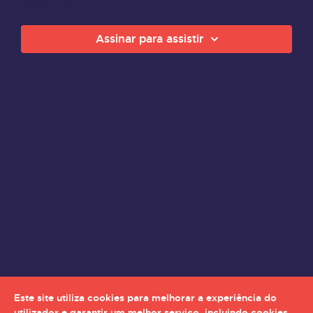
Saiba mais
Assinar para assistir
Este site utiliza cookies para melhorar a experiência do
utilizador e garantir um melhor serviço, incluindo cookies