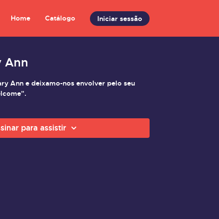
Home
Catálogo
Iniciar sessão
y Ann
ary Ann e deixamo-nos envolver pelo seu
elcome".
sinar para assistir