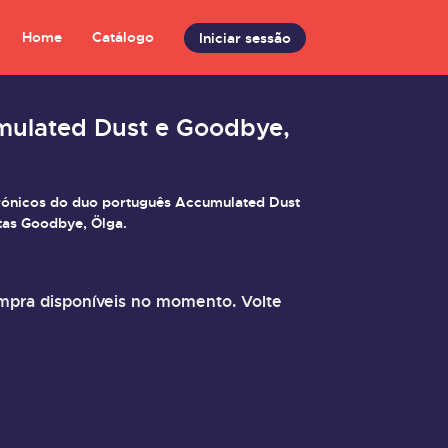
Home
Catálogo
Iniciar sessão
mulated Dust e Goodbye,
rónicos do duo português Accumulated Dust
etas Goodbye, Ölga.
pra disponíveis no momento. Volte