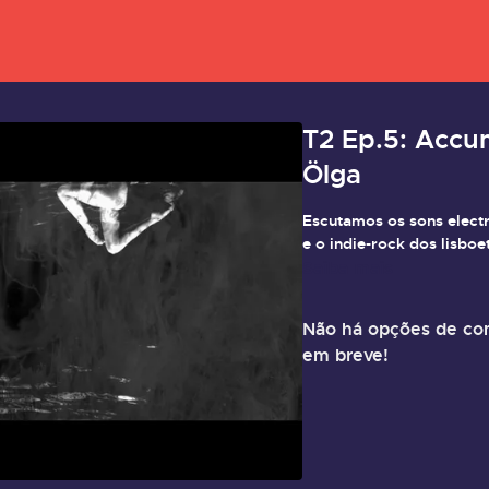
T2 Ep.5: Accu
Ölga
Escutamos os sons elect
e o indie-rock dos lisbo
Saiba mais
Não há opções de com
em breve!