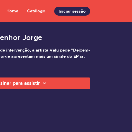
Home
Catálogo
Iniciar sessão
Senhor Jorge
 de intervenção, a artista Valu pede "Deixem-
Jorge apresentam mais um single do EP sr.
sinar para assistir