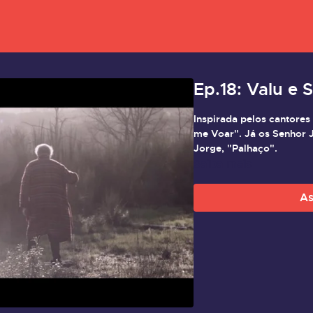
Ep.18: Valu e 
Inspirada pelos cantores
me Voar". Já os Senhor 
Jorge, "Palhaço".
Saiba mais
As