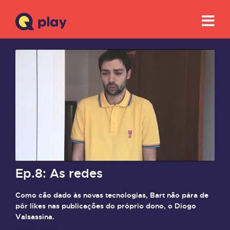
Ep.8: As redes
Como cão dado às novas tecnologias, Bart não pára de
pôr likes nas publicações do próprio dono, o Diogo
Valsassina.
Saiba mais