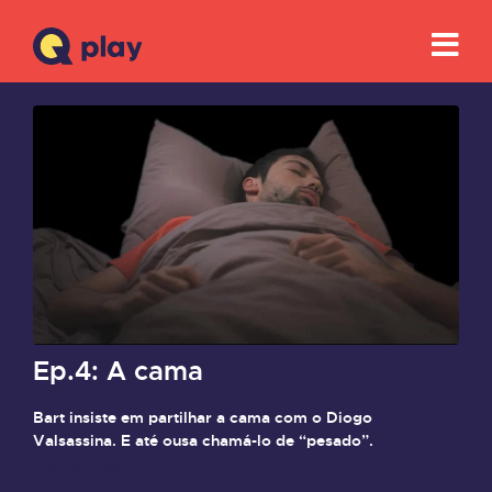
Ep.4: A cama
Bart insiste em partilhar a cama com o Diogo
Valsassina. E até ousa chamá-lo de “pesado”.
Saiba mais