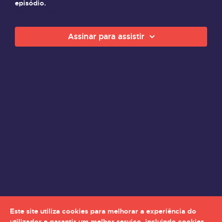
episódio.
Saiba mais
Assinar para assistir
Este site utiliza cookies para melhorar a experiência do
utilizador e garantir um melhor serviço, incluindo cookies