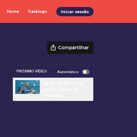
Home
Catálogo
Iniciar sessão
Compartilhar
PRÓXIMO VÍDEO
Automático
T5 Ep.10: De Viseu
para o Mundo, a
Visabeira