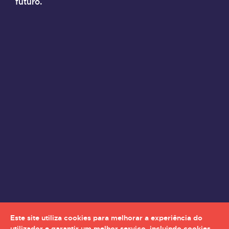
futuro.
Este site utiliza cookies para melhorar a experiência do
utilizador e garantir um melhor serviço, incluindo cookies