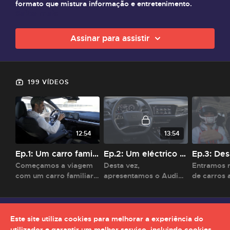
formato que mistura informação e entretenimento.
Saiba mais
Assinar para assistir
199 VÍDEOS
12:54
13:54
Ep.1: Um carro familiar
Ep.2: Um eléctrico com estilo
Começamos a viagem
Desta vez,
Entramos 
com um carro familiar:
apresentamos o Audi
de carros 
BMW Active Tourer
Q4 E-tron, um carro
um Picanto
serie 2.
eléctrico que consegue
sido o res
ter muito estilo.
Este site utiliza cookies para melhorar a experiência do
utilizador e garantir um melhor serviço, incluindo cookies