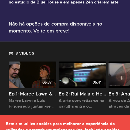
no estúdio da Blue House e em apenas 24h criarem arte.
Saiba mais
Não há opções de compra disponíveis no
momento. Volte em breve!
8 VÍDEOS
05:37
05:41
Ep.1: Maree Lawn & Luís Figueiredo
Ep.2: Rui Maia e Helder Bruno
Maree Lawn e Luís
A arte concretiza-se na
A voz de 
Figueiredo juntam-se
partilha entre o
através da
para nos proporcionar
produtor Rui Maia e o
palavra de
a experiência única de
pianista Helder Bruno.
abraçar pe
um concerto.
frenéticos
Este site utiliza cookies para melhorar a experiência do
Diogo Ale
utilizador e garantir um melhor serviço, incluindo cookies