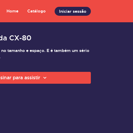
Home
Catálogo
Iniciar sessão
zda CX-80
 no tamanho e espaço. E é também um sério
.
sinar para assistir