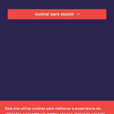
Saiba mais
Assinar para assistir
Este site utiliza cookies para melhorar a experiência do
utilizador e garantir um melhor serviço, incluindo cookies