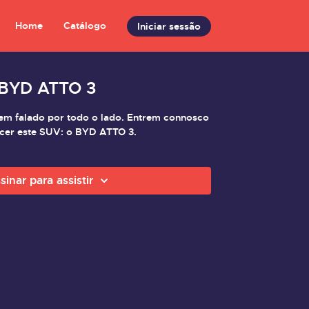
Home
Catálogo
Iniciar sessão
 BYD ATTO 3
m falado por todo o lado. Entrem connosco
cer este SUV: o BYD ATTO 3.
sinar para assistir