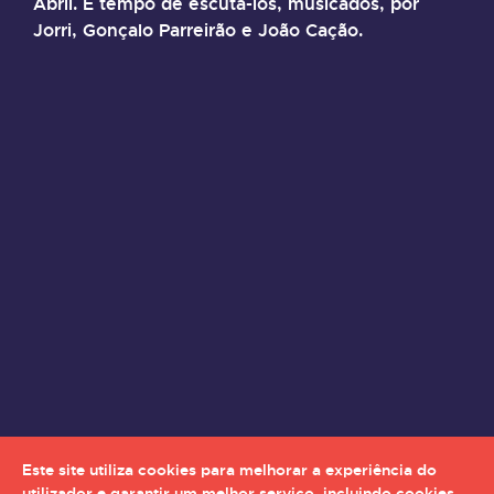
Abril. É tempo de escutá-los, musicados, por
Jorri, Gonçalo Parreirão e João Cação.
Este site utiliza cookies para melhorar a experiência do
utilizador e garantir um melhor serviço, incluindo cookies