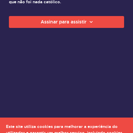
que não foi nada católico.
Saiba mais
Assinar para assistir
Este site utiliza cookies para melhorar a experiência do
utilizador e garantir um melhor serviço, incluindo cookies