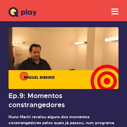
Ep.9: Momentos
constrangedores
Nuno Markl revelou alguns dos momentos
constrangedores pelos quais já passou, num programa