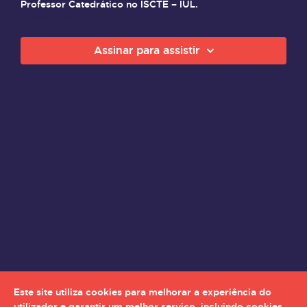
Professor Catedrático no ISCTE – IUL.
Saiba mais
Assinar para assistir
Este site utiliza cookies para melhorar a experiência do
utilizador e garantir um melhor serviço, incluindo cookies