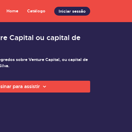
Home
Catálogo
Iniciar sessão
re Capital ou capital de
redos sobre Venture Capital, ou capital de
ilva.
sinar para assistir