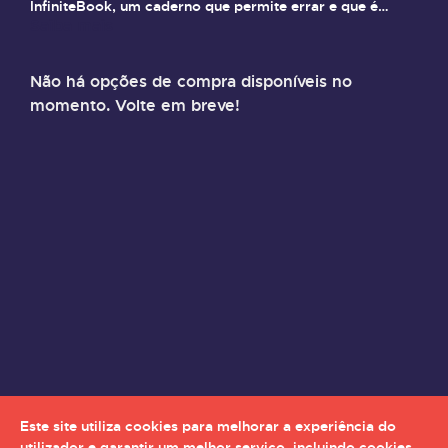
InfiniteBook, um caderno que permite errar e que é
Saiba mais
amigo do ambiente.
Não há opções de compra disponíveis no
momento. Volte em breve!
Este site utiliza cookies para melhorar a experiência do
utilizador e garantir um melhor serviço, incluindo cookies