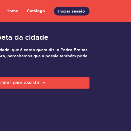
Home
Catálogo
Iniciar sessão
oeta da cidade
dade, que é como quem diz, o Pedro Freitas.
ora, percebemos que a poesia também pode
sinar para assistir