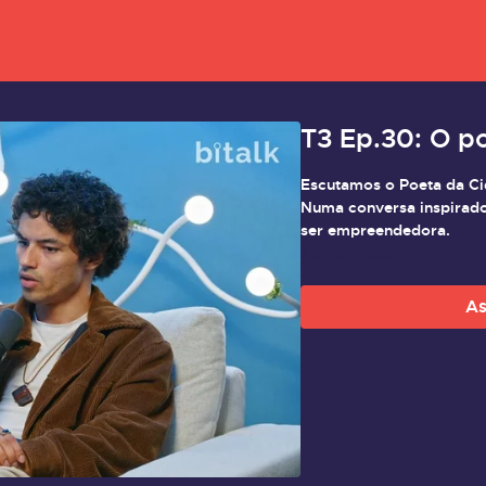
T3 Ep.30: O p
Escutamos o Poeta da Ci
Numa conversa inspirad
ser empreendedora.
Saiba mais
As