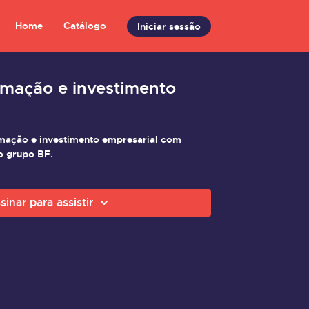
Home
Catálogo
Iniciar sessão
omação e investimento
mação e investimento empresarial com
o grupo BF.
sinar para assistir