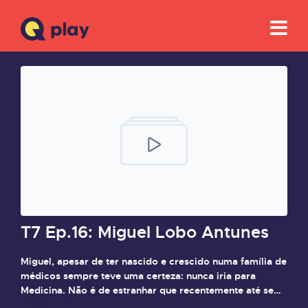
T7 Ep.16: Miguel Lobo Antunes
Miguel, apesar de ter nascido e crescido numa família de
médicos sempre teve uma certeza: nunca iria para
Medicina. Não é de estranhar que recentemente até se
Saiba mais
tenha estreado como actor.