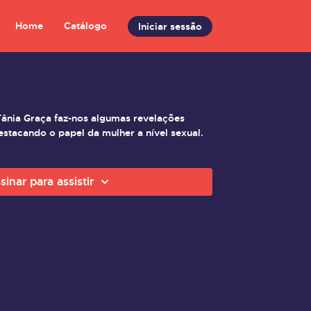
Home
Catálogo
Iniciar sessão
Tânia Graça faz-nos algumas revelações
estacando o papel da mulher a nível sexual.
sinar para assistir